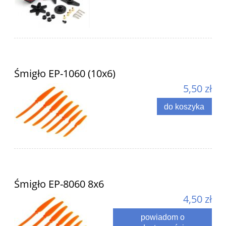
Śmigło EP-1060 (10x6)
5,50 zł
do koszyka
Śmigło EP-8060 8x6
4,50 zł
powiadom o