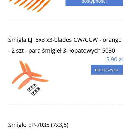
dostępności
Śmigła LJI 5x3 x3-blades CW/CCW - orange
- 2 szt - para śmigieł 3- łopatowych 5030
5,90 zł
do koszyka
Śmigło EP-7035 (7x3,5)