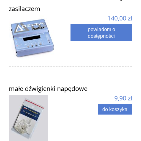
zasilaczem
140,00 zł
powiadom o
dostępności
małe dźwigienki napędowe
9,90 zł
do koszyka