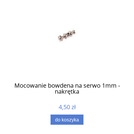
ów
Mocowanie bowdena na serwo 1mm -
nakrętka
4,50 zł
do koszyka