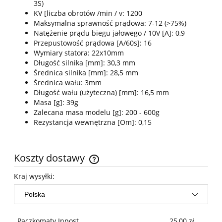
3S)
KV [liczba obrotów /min / v: 1200
Maksymalna sprawność prądowa: 7-12 (>75%)
Natężenie prądu biegu jałowego / 10V [A]: 0,9
Przepustowość prądowa [A/60s]: 16
Wymiary statora: 22x10mm
Długość silnika [mm]: 30,3 mm
Średnica silnika [mm]: 28,5 mm
Średnica wału: 3mm
Długość wału (użyteczna) [mm]: 16,5 mm
Masa [g]: 39g
Zalecana masa modelu [g]: 200 - 600g
Rezystancja wewnętrzna [Om]: 0,15
Koszty dostawy
Cena nie zawiera ewentualnych kosztów płatności
Kraj wysyłki:
Paczkomaty Inpost
25,00 zł