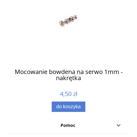
ów
Mocowanie bowdena na serwo 1mm -
nakrętka
4,50 zł
do koszyka
Pomoc