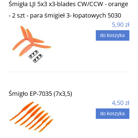
Śmigła LJI 5x3 x3-blades CW/CCW - orange
- 2 szt - para śmigieł 3- łopatowych 5030
5,90 zł
do koszyka
Śmigło EP-7035 (7x3,5)
4,50 zł
do koszyka