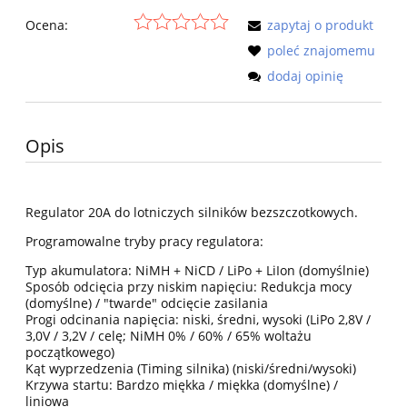
Ocena:
zapytaj o produkt
poleć znajomemu
dodaj opinię
Opis
Regulator 20A do lotniczych silników bezszczotkowych.
Programowalne tryby pracy regulatora:
Typ akumulatora: NiMH + NiCD / LiPo + LiIon (domyślnie)
Sposób odcięcia przy niskim napięciu: Redukcja mocy
(domyślne) / "twarde" odcięcie zasilania
Progi odcinania napięcia: niski, średni, wysoki (LiPo 2,8V /
3,0V / 3,2V / celę; NiMH 0% / 60% / 65% woltażu
początkowego)
Kąt wyprzedzenia (Timing silnika) (niski/średni/wysoki)
Krzywa startu: Bardzo miękka / miękka (domyślne) /
liniowa