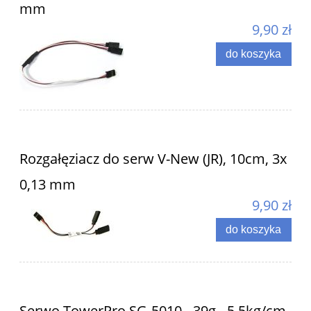
mm
9,90 zł
do koszyka
Rozgałęziacz do serw V-New (JR), 10cm, 3x
0,13 mm
9,90 zł
do koszyka
Serwo TowerPro SG-5010 - 39g - 5,5kg/cm