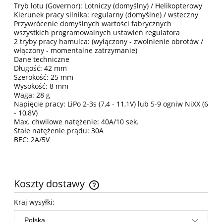
Tryb lotu (Governor): Lotniczy (domyślny) / Helikopterowy
Kierunek pracy silnika: regularny (domyślne) / wsteczny
Przywrócenie domyślnych wartości fabrycznych
wszystkich programowalnych ustawień regulatora
2 tryby pracy hamulca: (wyłączony - zwolnienie obrotów /
włączony - momentalne zatrzymanie)
Dane techniczne
Długość: 42 mm
Szerokość: 25 mm
Wysokość: 8 mm
Waga: 28 g
Napięcie pracy: LiPo 2-3s (7,4 - 11,1V) lub 5-9 ogniw NiXX (6
- 10,8V)
Max. chwilowe natężenie: 40A/10 sek.
Stałe natężenie prądu: 30A
BEC: 2A/5V
Koszty dostawy
Cena nie zawiera ewentualnych kosztów płatności
Kraj wysyłki: