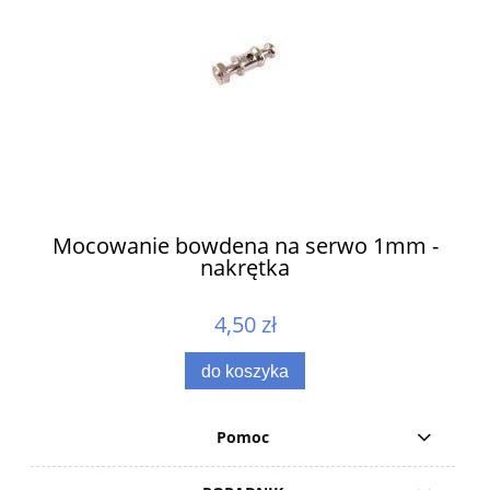
ów
Mocowanie bowdena na serwo 1mm -
nakrętka
4,50 zł
do koszyka
Pomoc