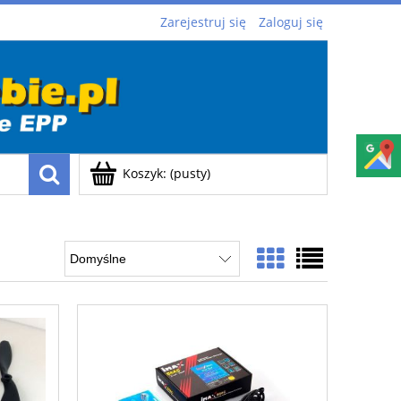
Zarejestruj się
Zaloguj się
Koszyk:
(pusty)