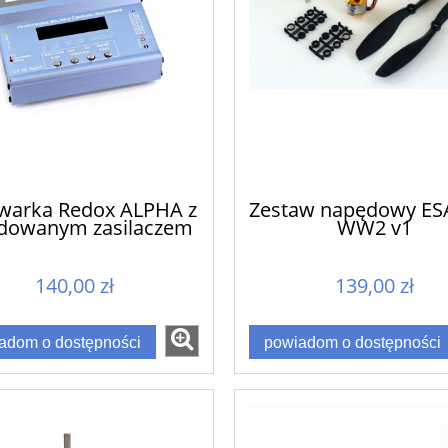
warka Redox ALPHA z
Zestaw napędowy ES
dowanym zasilaczem
WW2 v1
140,00 zł
139,00 zł
adom o dostępności
powiadom o dostępności