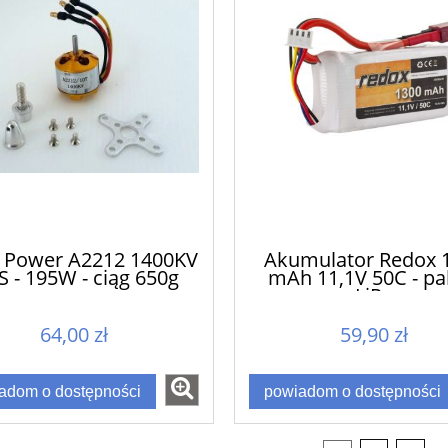
k Power A2212 1400KV
Akumulator Redox 
S - 195W - ciąg 650g
mAh 11,1V 50C - pa
LiPo
64,00 zł
59,90 zł
adom o dostępności
powiadom o dostępności