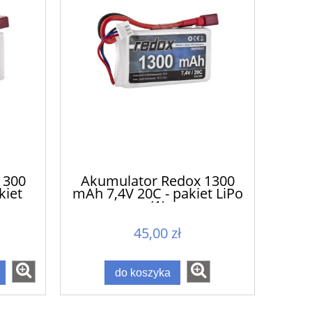
1300
Akumulator Redox 1300
kiet
mAh 7,4V 20C - pakiet LiPo
(1)
45,00 zł
do koszyka