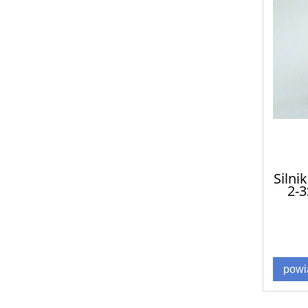
Silni
2-3
powi