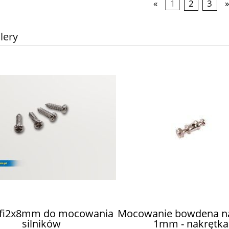
«
1
2
3
lery
 fi2x8mm do mocowania
Mocowanie bowdena n
silników
1mm - nakrętka