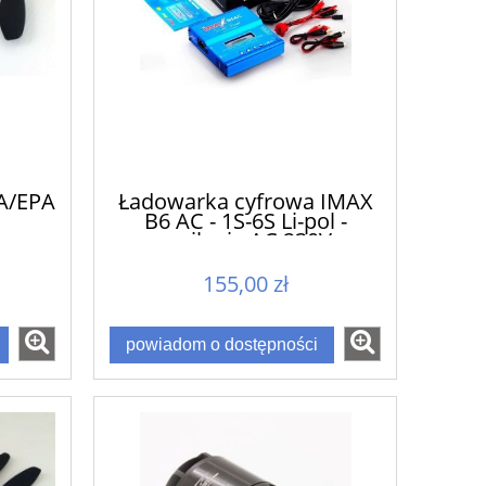
A/EPA
Ładowarka cyfrowa IMAX
B6 AC - 1S-6S Li-pol -
zasilanie AC 230V
155,00 zł
powiadom o dostępności