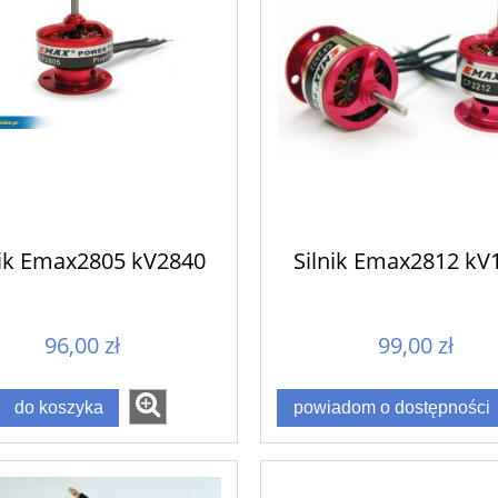
nik Emax2805 kV2840
Silnik Emax2812 kV
96,00 zł
99,00 zł
do koszyka
powiadom o dostępności