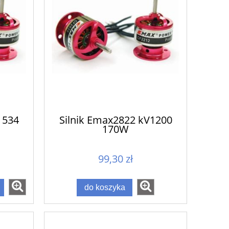
1534
Silnik Emax2822 kV1200
170W
99,30 zł
do koszyka