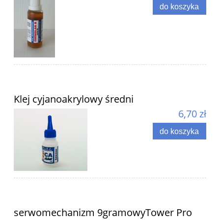
do koszyka
Klej cyjanoakrylowy średni
6,70 zł
do koszyka
serwomechanizm 9gramowyTower Pro