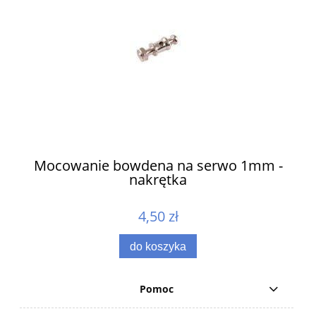
ów
Mocowanie bowdena na serwo 1mm -
nakrętka
4,50 zł
do koszyka
Pomoc