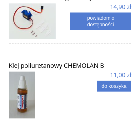
14,90 zł
powiadom o
dostępności
Klej poliuretanowy CHEMOLAN B
11,00 zł
do koszyka