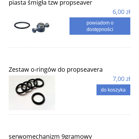
piasta śmigła tzw propseaver
6,00 zł
powiadom o
dostępności
Zestaw o-ringów do propseavera
7,00 zł
do koszyka
serwomechanizm 9gramowy