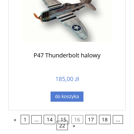
P47 Thunderbolt halowy
185,00 zł
do koszyka
«
1
...
14
15
16
17
18
...
22
»