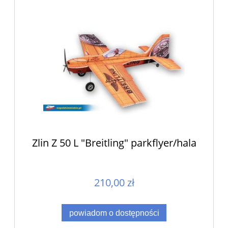
Zlin Z 50 L "Breitling" parkflyer/hala
210,00 zł
powiadom o dostępności