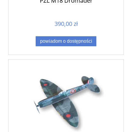
PZL M18 Dromader
390,00 zł
powiadom o dostępności