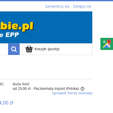
Zarejestruj się
Zaloguj się
Koszyk:
(pusty)
ść:
duża ilość
od 25,00 zł
- Paczkomaty Inpost
(Polska)
sprawdź formy dostawy
Cena nie zawiera ewentualnych kosztów
4,00 zł
płatności