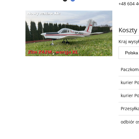
+48 604 4
Koszty
Kraj wysył
Paczkoma
kurier P
kurier Po
Przesyłk
odbiór o