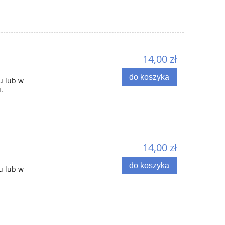
14,00 zł
do koszyka
u lub w
.
14,00 zł
do koszyka
u lub w