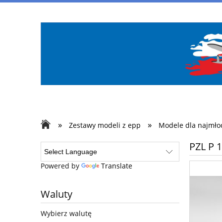
»
»
Zestawy modeli z epp
Modele dla najmło
PZL P 
Powered by
Translate
Waluty
Wybierz walutę