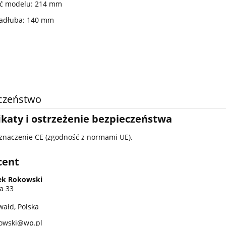
ść modelu: 214 mm
kadłuba: 140 mm
czeństwo
ikaty i ostrzeżenie bezpieczeństwa
znaczenie CE (zgodność z normami UE).
cent
ek Rokowski
a 33
wałd, Polska
owski@wp.pl