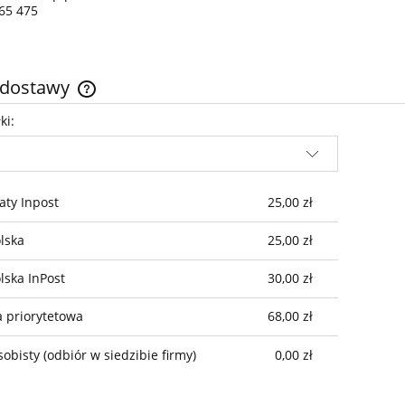
65 475
 dostawy
ki:
Cena nie zawiera ewentualnych kosztów
płatności
ty Inpost
25,00 zł
olska
25,00 zł
lska InPost
30,00 zł
a priorytetowa
68,00 zł
sobisty
(odbiór w siedzibie firmy)
0,00 zł