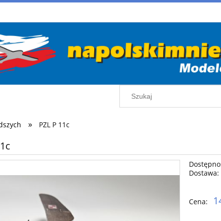
»
dszych
PZL P 11c
11c
Dostępno
Dostawa:
1
Cena: