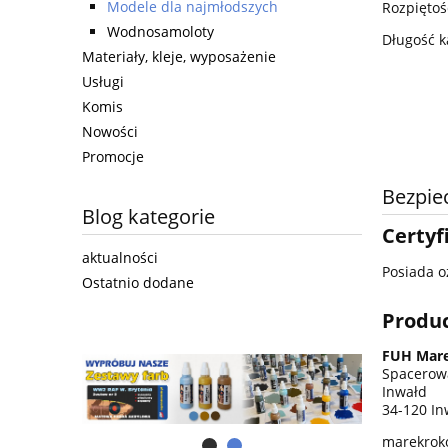
Modele dla najmłodszych
Rozpięto
Wodnosamoloty
Długość 
Materiały, kleje, wyposażenie
Usługi
Komis
Nowości
Promocje
Bezpie
Blog kategorie
Certyf
aktualności
Posiada o
Ostatnio dodane
Produ
FUH Mar
Spacerow
Inwałd
34-120 In
marekrok