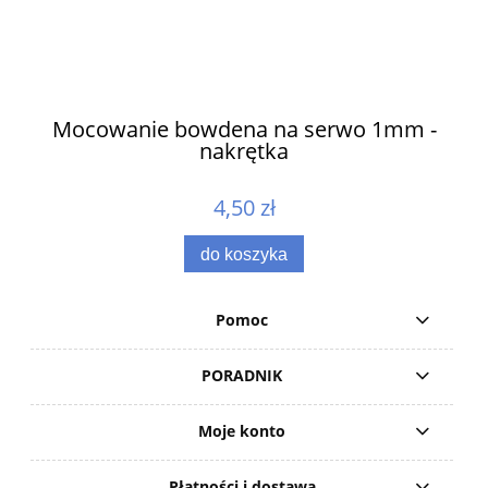
ów
Mocowanie bowdena na serwo 1mm -
nakrętka
4,50 zł
do koszyka
Pomoc
PORADNIK
Moje konto
Płatności i dostawa