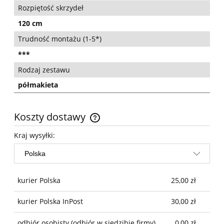
Rozpiętość skrzydeł
120 cm
Trudność montażu (1-5*)
***
Rodzaj zestawu
półmakieta
Koszty dostawy
Cena nie zawiera ewentualnych kosztów płatności
Kraj wysyłki:
kurier Polska
25,00 zł
kurier Polska InPost
30,00 zł
odbiór osobisty
(odbiór w siedzibie firmy)
0,00 zł