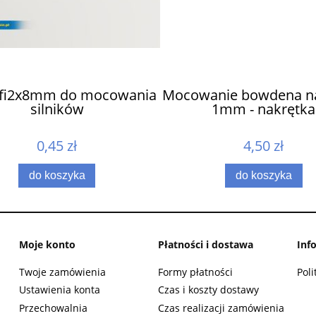
 fi2x8mm do mocowania
Mocowanie bowdena n
silników
1mm - nakrętka
0,45 zł
4,50 zł
do koszyka
do koszyka
Moje konto
Płatności i dostawa
Inf
Twoje zamówienia
Formy płatności
Poli
Ustawienia konta
Czas i koszty dostawy
Przechowalnia
Czas realizacji zamówienia