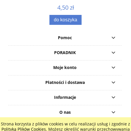
4,50 zł
do koszyka
Pomoc
PORADNIK
Moje konto
Płatności i dostawa
Informacje
O nas
Strona korzysta z plików cookies w celu realizacji usług i zgodnie z
pokaż pełną wersję strony
Polityką Plików Cookies
. Możesz określić warunki przechowywania