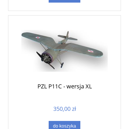
PZL P11C - wersja XL
350,00 zł
do koszyka