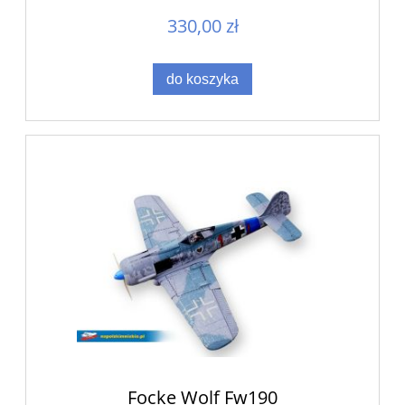
330,00 zł
do koszyka
Focke Wolf Fw190